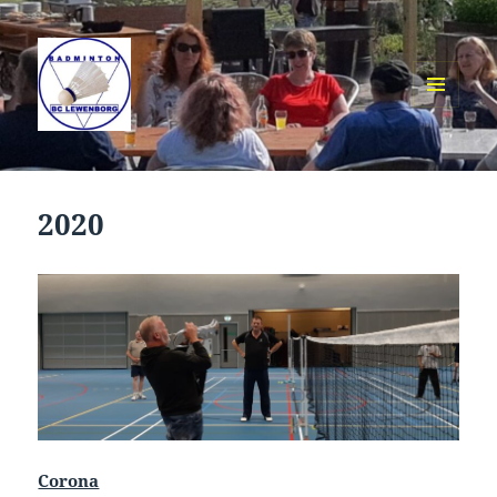
MENU
EN
BCL gezellig badminton in
WIDGETS
Groningen
2020
Corona