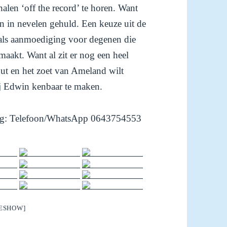
alen ‘off the record’ te horen. Want
en in nevelen gehuld. Een keuze uit de
 als aanmoediging voor degenen die
aakt. Want al zit er nog een heel
zout en het zoet van Ameland wilt
bij Edwin kenbaar te maken.
erg: Telefoon/WhatsApp 0643754553
DESHOW]