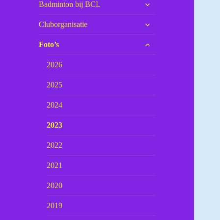
submenu
Badminton bij BCL
uitvouwen
submenu
Cluborganisatie
uitvouwen
submenu
Foto’s
uitvouwen
2026
2025
2024
2023
2022
2021
2020
2019