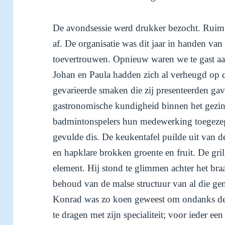
De avondsessie werd drukker bezocht. Rui
af. De organisatie was dit jaar in handen va
toevertrouwen. Opnieuw waren we te gast aa
Johan en Paula hadden zich al verheugd op d
gevarieerde smaken die zij presenteerden gav
gastronomische kundigheid binnen het gezi
badmintonspelers hun medewerking toegezegd.
gevulde dis. De keukentafel puilde uit van d
en hapklare brokken groente en fruit. De gril
element. Hij stond te glimmen achter het bra
behoud van de malse structuur van al die ge
Konrad was zo koen geweest om ondanks de 
te dragen met zijn specialiteit; voor ieder een