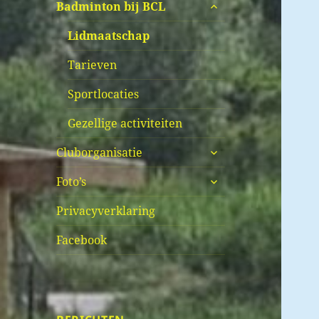
submenu
Badminton bij BCL
uitvouwen
Lidmaatschap
Tarieven
Sportlocaties
Gezellige activiteiten
submenu
Cluborganisatie
uitvouwen
submenu
Foto’s
uitvouwen
Privacyverklaring
Facebook