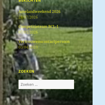
BERICHTEN
Amelandweekend 2026
28/07/2026
Competitieteam BCL-1
07/01/2026
Vertrouwenscontactpersoon
03/04/2023
ZOEKEN
Zoeken
naar: