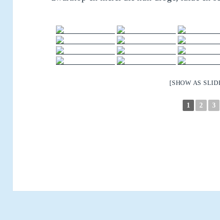
[SHOW AS SLI
1
2
3