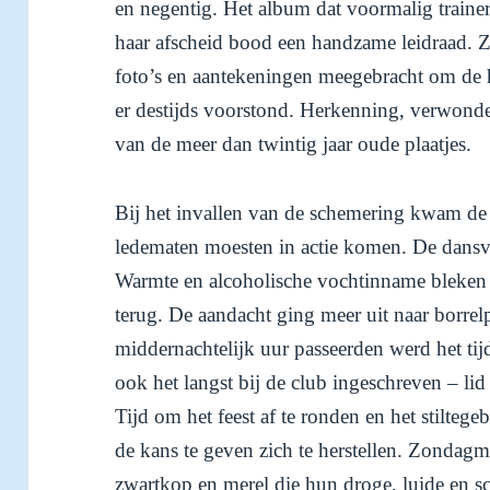
en negentig. Het album dat voormalig traine
haar afscheid bood een handzame leidraad. Zi
foto’s en aantekeningen meegebracht om de 
er destijds voorstond. Herkenning, verwonder
van de meer dan twintig jaar oude plaatjes.
Bij het invallen van de schemering kwam de
ledematen moesten in actie komen. De dansvlo
Warmte en alcoholische vochtinname bleken h
terug. De aandacht ging meer uit naar borrelp
middernachtelijk uur passeerden werd het ti
ook het langst bij de club ingeschreven – li
Tijd om het feest af te ronden en het stilte
de kans te geven zich te herstellen. Zondagmo
zwartkop en merel die hun droge, luide en s