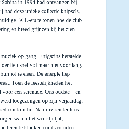
r Sabina in 1994 had ontvangen bij
j had deze unieke collectie knipsels,
huidige BCL-ers te tonen hoe de club
ing en breed grijnzen bij het zien
 muziek op gang. Enigszins herstelde
er liep snel vol maar niet voor lang.
un tol te eisen. De energie liep
raat. Toen de feestelijkheden het
jd voor een serenade. Ons oudste – en
d werd toegezongen op zijn verjaardag.
gebied rondom het Natuurvriendenhuis
rgen waren het weer tjiftjaf,
chetterende klanken rondstrooiden.