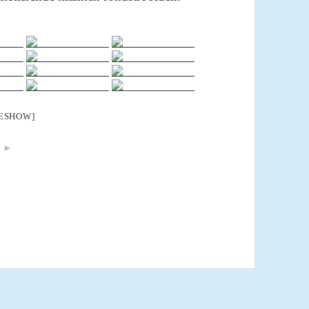
DESHOW]
►