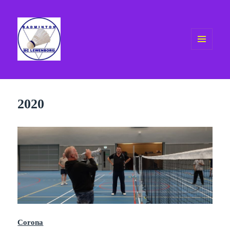
MENU
EN
WIDGETS
BCL gezellig badminton in
Groningen
2020
Corona