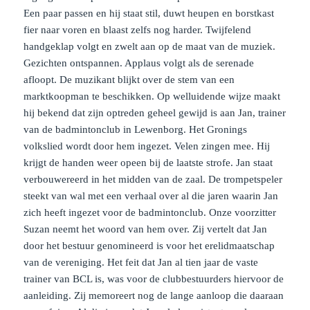
Een paar passen en hij staat stil, duwt heupen en borstkast
fier naar voren en blaast zelfs nog harder. Twijfelend
handgeklap volgt en zwelt aan op de maat van de muziek.
Gezichten ontspannen. Applaus volgt als de serenade
afloopt. De muzikant blijkt over de stem van een
marktkoopman te beschikken. Op welluidende wijze maakt
hij bekend dat zijn optreden geheel gewijd is aan Jan, trainer
van de badmintonclub in Lewenborg. Het Gronings
volkslied wordt door hem ingezet. Velen zingen mee. Hij
krijgt de handen weer opeen bij de laatste strofe. Jan staat
verbouwereerd in het midden van de zaal. De trompetspeler
steekt van wal met een verhaal over al die jaren waarin Jan
zich heeft ingezet voor de badmintonclub. Onze voorzitter
Suzan neemt het woord van hem over. Zij vertelt dat Jan
door het bestuur genomineerd is voor het erelidmaatschap
van de vereniging. Het feit dat Jan al tien jaar de vaste
trainer van BCL is, was voor de clubbestuurders hiervoor de
aanleiding. Zij memoreert nog de lange aanloop die daaraan